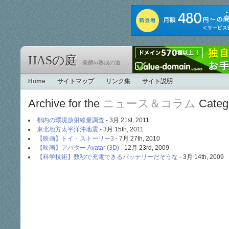
HASの庭
発酵to熟成の道
Home
サイトマップ
リンク集
サイト説明
Archive for the
ニュース＆コラム
Categ
都内の環境放射線量調査
- 3月 21st, 2011
東北地方太平洋沖地震
- 3月 15th, 2011
【映画】トイ・ストーリー3
- 7月 27th, 2010
【映画】アバター Avatar (3D)
- 12月 23rd, 2009
【科学技術】数秒で充電できるバッテリーだそうな
- 3月 14th, 2009