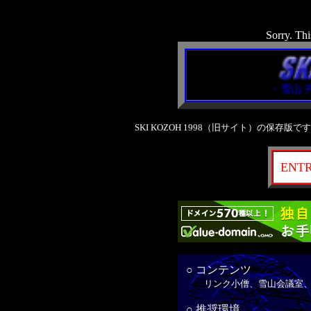
Sorry. Thi
雪山会議室・雪
SKI KOZOH 1998（旧サイト）の保存
ENT
○ コンテンツ
リンク小僧、雪山会議室、
○ 推奨環境