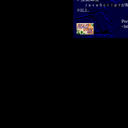
ＪａｖａＳｃｒｉｐｔが実行
０以上。
Pre
<ht