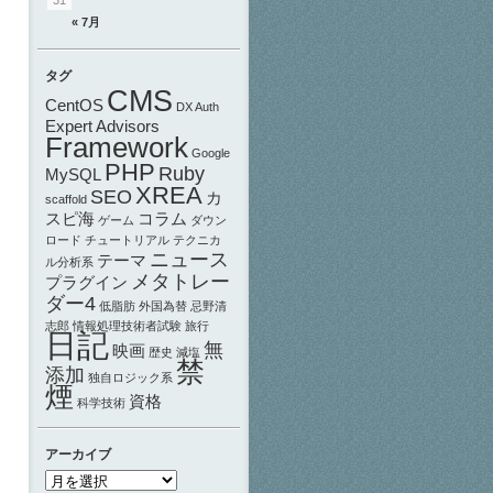
« 7月
タグ
CMS
CentOS
DX Auth
Expert Advisors
Framework
Google
PHP
Ruby
MySQL
XREA
SEO
カ
scaffold
スピ海
コラム
ゲーム
ダウン
ロード
チュートリアル
テクニカ
ニュース
テーマ
ル分析系
メタトレー
プラグイン
ダー4
低脂肪
外国為替
忌野清
志郎
情報処理技術者試験
旅行
日記
無
映画
歴史
減塩
禁
添加
独自ロジック系
煙
資格
科学技術
アーカイブ