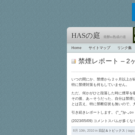
HASの庭
発酵to熟成の道
Home
サイトマップ
リンク集
禁煙レポート – 2
いつの間にか、禁煙から２ヶ月以上が
特に禁煙対策も何もしていません。
ただ、何かがひと段落した時に煙草を
その後、あ～そうだった、自分は禁煙
とは言え、特に禁断症状も無いので、
引き続きレポートします。 (^_^)y-.｡o○
(2023/05/09) コメントスパム
8月 10th, 2010 in
日記＆トピックス
| tags