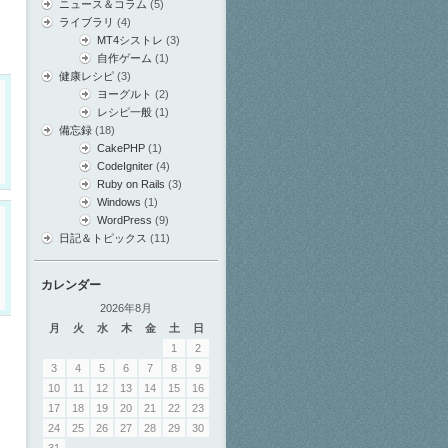
ニュース＆コラム
(5)
ライブラリ
(4)
MT4シストレ
(3)
自作ゲーム
(1)
健康レシピ
(3)
ヨーグルト
(2)
レシピ一般
(1)
備忘録
(18)
CakePHP
(1)
CodeIgniter
(4)
Ruby on Rails
(3)
Windows
(1)
WordPress
(9)
日記＆トピックス
(11)
カレンダー
2026年8月
月
火
水
木
金
土
日
1
2
3
4
5
6
7
8
9
10
11
12
13
14
15
16
17
18
19
20
21
22
23
24
25
26
27
28
29
30
31