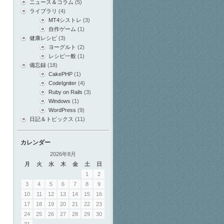
ニュース＆コラム
(5)
ライブラリ
(4)
MT4シストレ
(3)
自作ゲーム
(1)
健康レシピ
(3)
ヨーグルト
(2)
レシピ一般
(1)
備忘録
(18)
CakePHP
(1)
CodeIgniter
(4)
Ruby on Rails
(3)
Windows
(1)
WordPress
(9)
日記＆トピックス
(11)
カレンダー
2026年8月
月
火
水
木
金
土
日
1
2
3
4
5
6
7
8
9
10
11
12
13
14
15
16
17
18
19
20
21
22
23
24
25
26
27
28
29
30