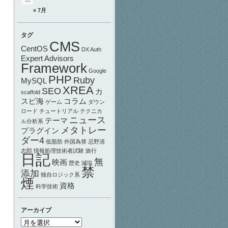
31
« 7月
タグ
CMS
CentOS
DX Auth
Expert Advisors
Framework
Google
PHP
Ruby
MySQL
XREA
SEO
カ
scaffold
スピ海
コラム
ゲーム
ダウン
ロード
チュートリアル
テクニカ
ニュース
テーマ
ル分析系
メタトレー
プラグイン
ダー4
低脂肪
外国為替
忌野清
志郎
情報処理技術者試験
旅行
日記
無
映画
歴史
減塩
禁
添加
独自ロジック系
煙
資格
科学技術
アーカイブ