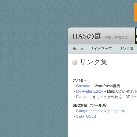
HASの庭
発酵to熟成の道
Home
サイトマップ
リンク集
リンク集
アバター
・
Gravatar
– WordPress推奨
・
My Avatar Editor
– Mii風なのが作
・
Evolver
– キモイのが作れる、3Dア
SEO対策（ツール系）
・
Googleウェブマスターツール
・
SEOTOOLS