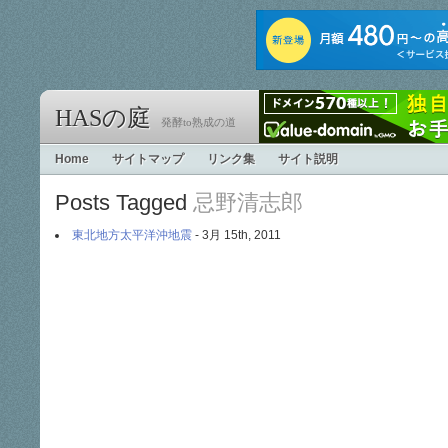
HASの庭
発酵to熟成の道
Home
サイトマップ
リンク集
サイト説明
Posts Tagged
忌野清志郎
東北地方太平洋沖地震
- 3月 15th, 2011