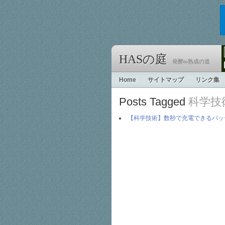
HASの庭
発酵to熟成の道
Home
サイトマップ
リンク集
Posts Tagged
科学技
【科学技術】数秒で充電できるバッ