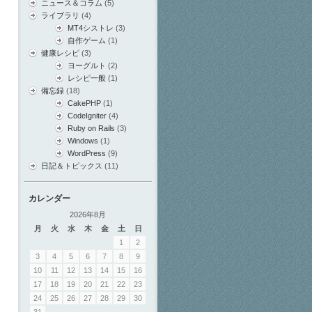
ニュース＆コラム
(5)
ライブラリ
(4)
MT4シストレ
(3)
自作ゲーム
(1)
健康レシピ
(3)
ヨーグルト
(2)
レシピ一般
(1)
備忘録
(18)
CakePHP
(1)
CodeIgniter
(4)
Ruby on Rails
(3)
Windows
(1)
WordPress
(9)
日記＆トピックス
(11)
カレンダー
2026年8月
月
火
水
木
金
土
日
1
2
3
4
5
6
7
8
9
10
11
12
13
14
15
16
17
18
19
20
21
22
23
24
25
26
27
28
29
30
31