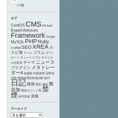
« 7月
タグ
CMS
CentOS
DX Auth
Expert Advisors
Framework
Google
PHP
Ruby
MySQL
XREA
SEO
カ
scaffold
スピ海
コラム
ゲーム
ダウン
ロード
チュートリアル
テクニカ
ニュース
テーマ
ル分析系
メタトレー
プラグイン
ダー4
低脂肪
外国為替
忌野清
志郎
情報処理技術者試験
旅行
日記
無
映画
歴史
減塩
禁
添加
独自ロジック系
煙
資格
科学技術
アーカイブ