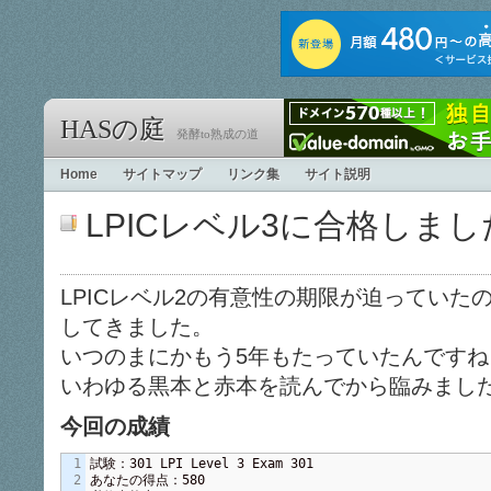
HASの庭
発酵to熟成の道
Home
サイトマップ
リンク集
サイト説明
LPICレベル3に合格しまし
LPICレベル2の有意性の期限が迫っていたの
してきました。
いつのまにかもう5年もたっていたんですね。(^
いわゆる黒本と赤本を読んでから臨みまし
今回の成績
1

試験：301 LPI Level 3 Exam 301

2

あなたの得点：580
