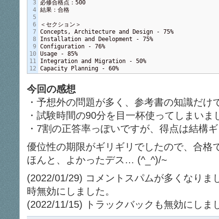
3

必修合格点：500

4

結果：合格

5

6

＜セクション＞

7

Concepts, Architecture and Design - 75%

8

Installation and Deelopment - 75%

9

Configuration - 76%

10

Usage - 85%

11

Integration and Migration - 50%

Capacity Planning - 60%
今回の感想
・予想外の問題が多く、参考書の知識だけ
・試験時間の90分を目一杯使ってしまいま
・7割の正答率っぽいですが、得点は結構
優位性の期限がギリギリでしたので、合格
ほんと、よかったデス… (^_^)/~
(2022/01/29) コメントスパムが多く
時無効にしました。
(2022/11/15) トラックバックも無効にし